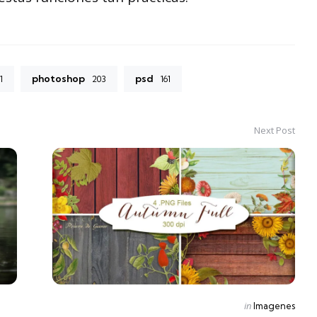
photoshop
psd
1
203
161
Next Post
Posted
in
Imagenes