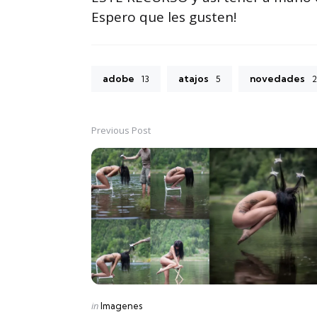
Espero que les gusten!
adobe
atajos
novedades
13
5
2
Previous Post
Post
navigation
Posted
in
Imagenes