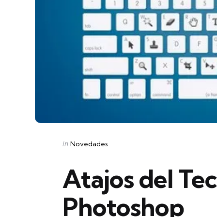
Categories
Posted
in
Novedades
in
Atajos del Te
Photoshop