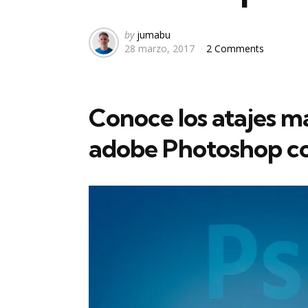
Posted
by
jumabu
28 marzo, 2017
2 Comments
by
Conoce los atajes m
adobe Photoshop co