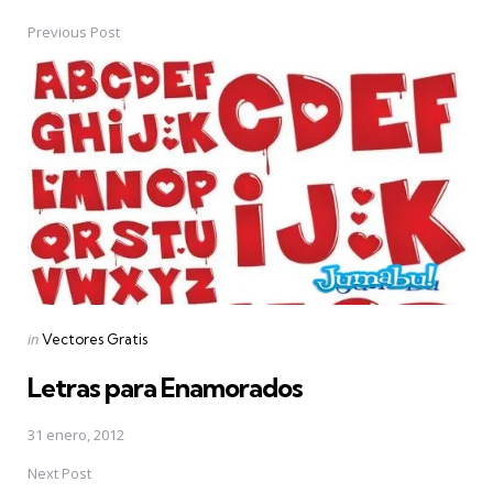
Previous Post
Post
navigation
Posted
in
Vectores Gratis
in
Letras para Enamorados
31 enero, 2012
Next Post