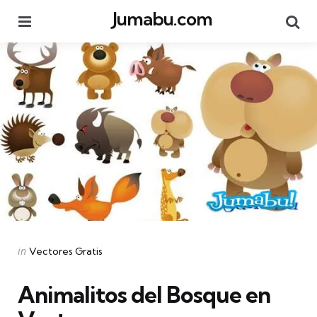
Jumabu.com
Menu
Se
Categories
Posted
in
Vectores Gratis
in
Animalitos del Bosque en