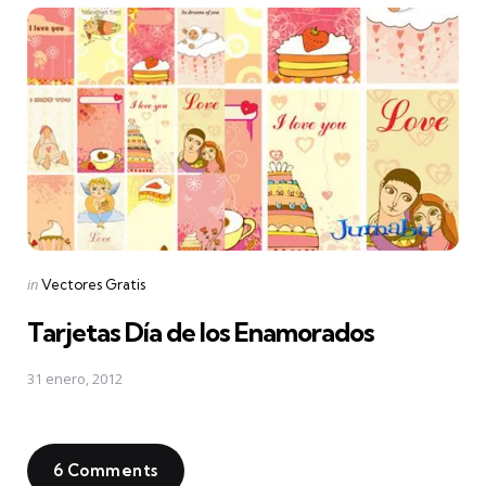
Posted
in
Vectores Gratis
in
Tarjetas Día de los Enamorados
31 enero, 2012
6 Comments