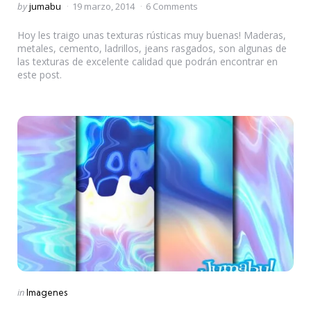
Posted
by
jumabu
19 marzo, 2014
6 Comments
by
Hoy les traigo unas texturas rústicas muy buenas! Maderas,
metales, cemento, ladrillos, jeans rasgados, son algunas de
las texturas de excelente calidad que podrán encontrar en
este post.
Categories
Posted
in
Imagenes
in