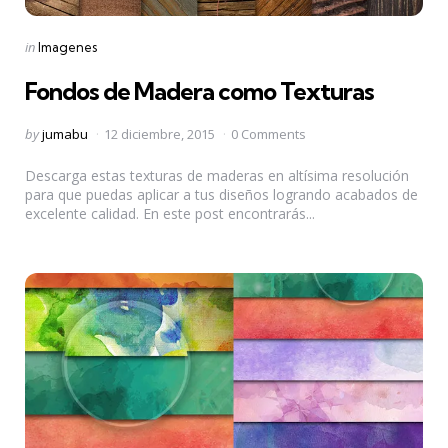
Categories
Posted
in
Imagenes
in
Fondos de Madera como Texturas
Posted
by
jumabu
12 diciembre, 2015
0 Comments
by
Descarga estas texturas de maderas en altísima resolución
para que puedas aplicar a tus diseños logrando acabados de
excelente calidad. En este post encontrarás...