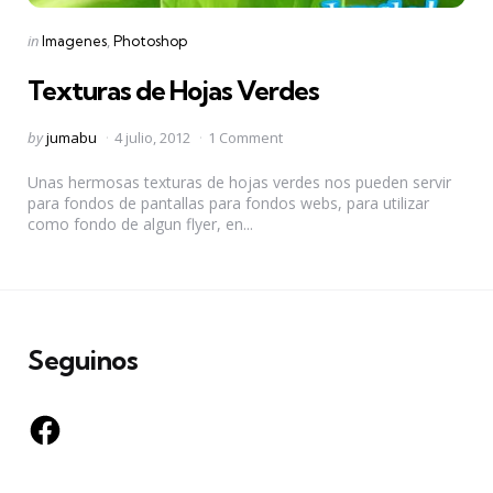
Categories
Posted
in
Imagenes
Photoshop
in
Texturas de Hojas Verdes
Posted
by
jumabu
4 julio, 2012
1 Comment
by
Unas hermosas texturas de hojas verdes nos pueden servir
para fondos de pantallas para fondos webs, para utilizar
como fondo de algun flyer, en...
Seguinos
Facebook