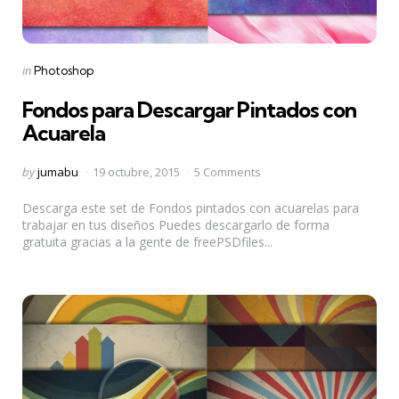
Categories
Posted
in
Photoshop
in
Fondos para Descargar Pintados con
Acuarela
Posted
by
jumabu
19 octubre, 2015
5 Comments
by
Descarga este set de Fondos pintados con acuarelas para
trabajar en tus diseños Puedes descargarlo de forma
gratuita gracias a la gente de freePSDfiles...