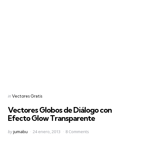
Categories
Posted
in
Vectores Gratis
in
Vectores Globos de Diálogo con
Efecto Glow Transparente
Posted
by
jumabu
24 enero, 2013
8 Comments
by