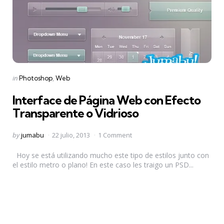
Categories
Posted
in
Photoshop
Web
in
Interface de Página Web con Efecto
Transparente o Vidrioso
Posted
by
jumabu
22 julio, 2013
1 Comment
by
Hoy se está utilizando mucho este tipo de estilos junto con
el estilo metro o plano! En este caso les traigo un PSD...