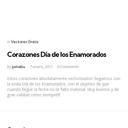
Categories
Posted
in
Vectores Gratis
in
Corazones Día de los Enamorados
Posted
by
jumabu
7 enero, 2011
6 Comments
by
Estos corazones absolutamente vectorizados! Seguimos con
la onda Día de los Enamorados, con el objetivo de que
cuando llegue la fecha no te falte material. Muy buenos y de
gran calidad como siempre!!!