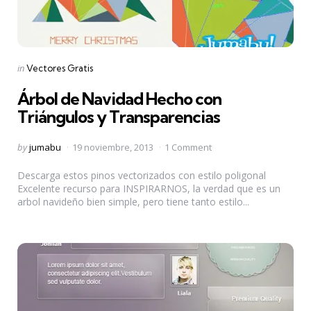
Categories
Posted
in
Vectores Gratis
in
Árbol de Navidad Hecho con
Triángulos y Transparencias
Posted
by
jumabu
19 noviembre, 2013
1 Comment
by
Descarga estos pinos vectorizados con estilo poligonal
Excelente recurso para INSPIRARNOS, la verdad que es un
arbol navideño bien simple, pero tiene tanto estilo...