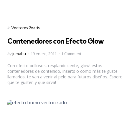
Categories
Posted
in
Vectores Gratis
in
Contenedores con Efecto Glow
Posted
by
jumabu
19 enero, 2011
1 Comment
by
Con efecto brillosos, resplandeciente, glow! estos
contenedores de contenido, inserts o como más te guste
llamarlos, te van a venir al pelo para futuros diseños. Espero
que te gusten y que sirva!