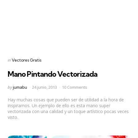
Categories
Posted
in
Vectores Gratis
in
Mano Pintando Vectorizada
Posted
by
jumabu
24 junio, 2013
10 Comments
by
Hay muchas cosas que pueden ser de utilidad a la hora de
inspirarnos. Un ejemplo de ello es esta mano super
vectorizada con una calidad y un toque artístico pocas veces
visto.