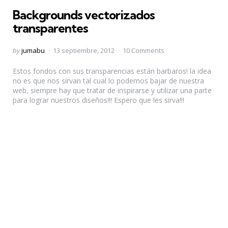
in
Backgrounds vectorizados
transparentes
Posted
by
jumabu
13 septiembre, 2012
10 Comments
by
Estos fondos con sus transparencias están barbaros! la idea
no es que nos sirvan tal cual lo podemos bajar de nuestra
web, siempre hay que tratar de inspirarse y utilizar una parte
para lograr nuestros diseños!!! Espero que les sirva!!!