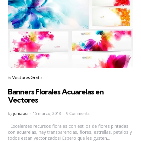
Categories
Posted
in
Vectores Gratis
in
Banners Florales Acuarelas en
Vectores
Posted
by
jumabu
15 marzo, 2013
9 Comments
by
Excelentes recursos florales con estilos de flores pintadas
con acuarelas, hay transparencias, flores, estrellas, petalos y
todos estan vectorizados! Espero que les gusten...