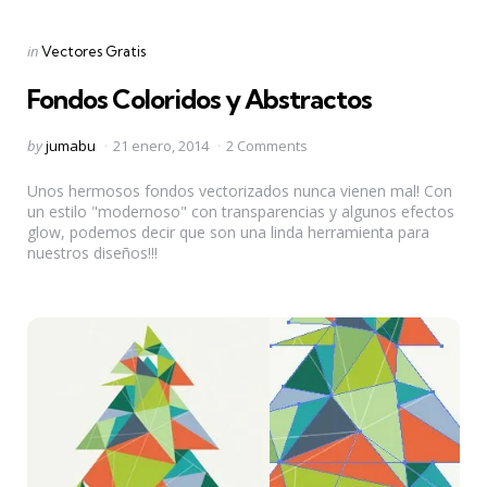
Categories
Posted
in
Vectores Gratis
in
Fondos Coloridos y Abstractos
Posted
by
jumabu
21 enero, 2014
2 Comments
by
Unos hermosos fondos vectorizados nunca vienen mal! Con
un estilo "modernoso" con transparencias y algunos efectos
glow, podemos decir que son una linda herramienta para
nuestros diseños!!!