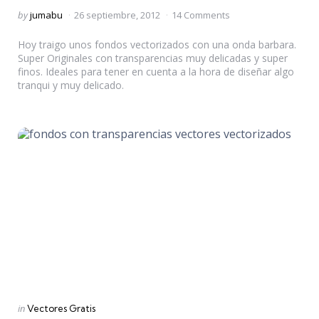
Posted
by
jumabu
26 septiembre, 2012
14 Comments
by
Hoy traigo unos fondos vectorizados con una onda barbara.
Super Originales con transparencias muy delicadas y super
finos. Ideales para tener en cuenta a la hora de diseñar algo
tranqui y muy delicado.
Categories
Posted
in
Vectores Gratis