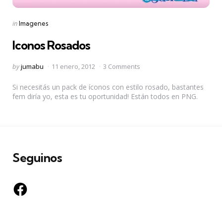
Categories
Posted
in
Imagenes
in
Iconos Rosados
Posted
by
jumabu
11 enero, 2012
3 Comments
by
Si necesitás un pack de íconos con estilo rosado, bastantes
fem diría yo, esta es tu oportunidad! Están todos en PNG.
Seguinos
Facebook