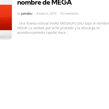
nombre de MEGA
Posted
by
jumabu
9 marzo, 2013
0 Comments
by
Una Buena noticia! Vovlió MEGAUPLOAD bajo el nombre
MEGA! La verdad que la he probado y la descarga es
asombrosamente rapida! Hace...