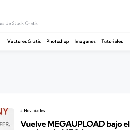
es de Stock Gratis
Vectores Gratis
Photoshop
Imagenes
Tutoriales
Categories
Posted
in
Novedades
in
Vuelve MEGAUPLOAD bajo el