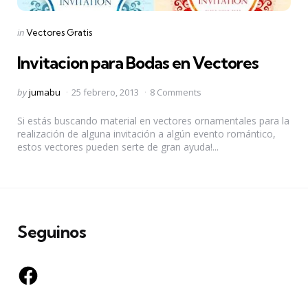
Categories
Posted
in
Vectores Gratis
in
Invitacion para Bodas en Vectores
Posted
by
jumabu
25 febrero, 2013
8 Comments
by
Si estás buscando material en vectores ornamentales para la
realización de alguna invitación a algún evento romántico,
estos vectores pueden serte de gran ayuda!...
Seguinos
Facebook