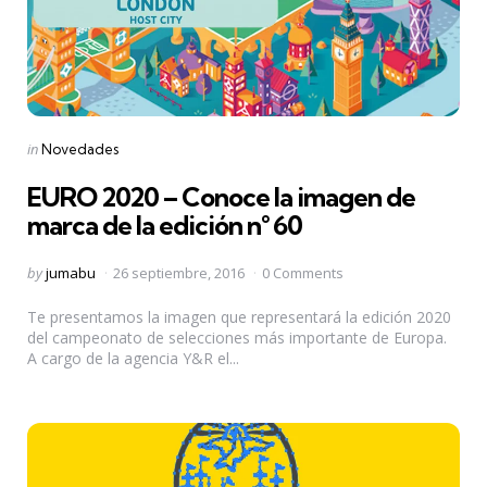
Categories
Posted
in
Novedades
in
EURO 2020 – Conoce la imagen de
marca de la edición n° 60
Posted
by
jumabu
26 septiembre, 2016
0 Comments
by
Te presentamos la imagen que representará la edición 2020
del campeonato de selecciones más importante de Europa.
A cargo de la agencia Y&R el...