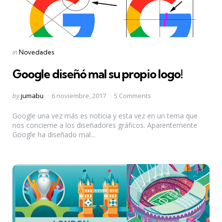
Categories
Posted
in
Novedades
in
Google diseñó mal su propio logo!
Posted
by
jumabu
6 noviembre, 2017
5 Comments
by
Google una vez más es noticia y esta vez en un tema que
nos concierne a los diseñadores gráficos. Aparentemente
Google ha diseñado mal...