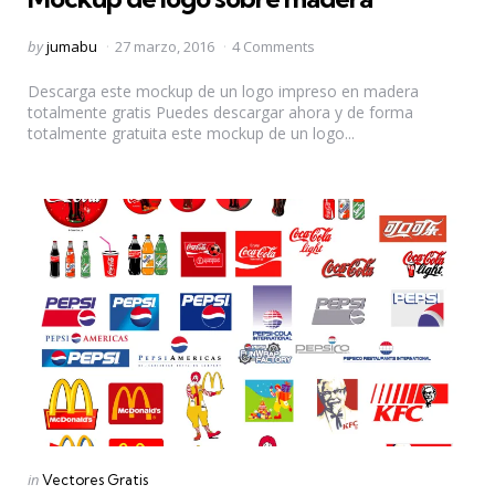
Posted
by
jumabu
27 marzo, 2016
4 Comments
by
Descarga este mockup de un logo impreso en madera
totalmente gratis Puedes descargar ahora y de forma
totalmente gratuita este mockup de un logo...
Categories
Posted
in
Vectores Gratis