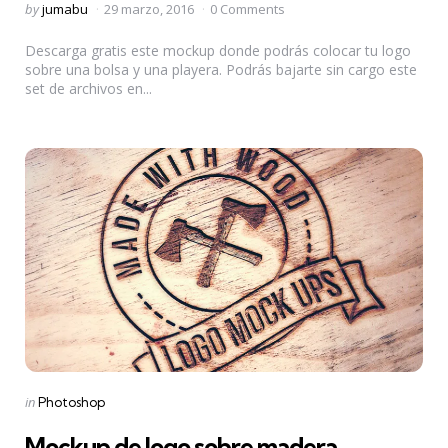
Posted
by
jumabu
29 marzo, 2016
0 Comments
by
Descarga gratis este mockup donde podrás colocar tu logo
sobre una bolsa y una playera. Podrás bajarte sin cargo este
set de archivos en...
Categories
Posted
in
Photoshop
in
Mockup de logo sobre madera