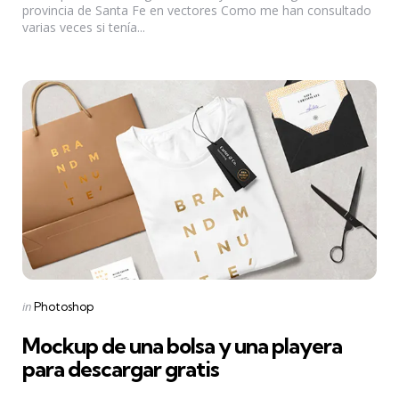
provincia de Santa Fe en vectores Como me han consultado
varias veces si tenía...
Categories
Posted
in
Photoshop
in
Mockup de una bolsa y una playera
para descargar gratis