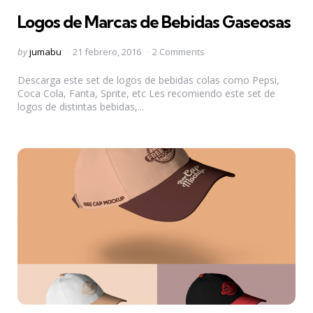
in
Logos de Marcas de Bebidas Gaseosas
Posted
by
jumabu
21 febrero, 2016
2 Comments
by
Descarga este set de logos de bebidas colas como Pepsi,
Coca Cola, Fanta, Sprite, etc Les recomiendo este set de
logos de distintas bebidas,...