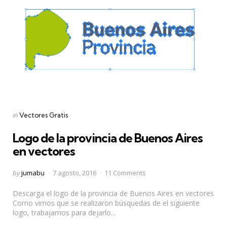
Categories
Posted
in
Vectores Gratis
in
Logo de la provincia de Buenos Aires
en vectores
Posted
by
jumabu
7 agosto, 2016
11 Comments
by
Descarga el logo de la provincia de Buenos Aires en vectores
Como vimos que se realizaron búsquedas de el siguiente
logo, trabajamos para dejarlo...