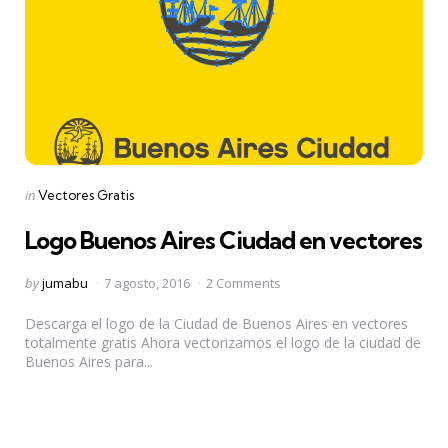
Categories
Posted
in
Vectores Gratis
in
Logo Buenos Aires Ciudad en vectores
Posted
by
jumabu
7 agosto, 2016
2 Comments
by
Descarga el logo de la Ciudad de Buenos Aires en vectores
totalmente gratis Ahora vectorizamos el logo de la ciudad de
Buenos Aires para...