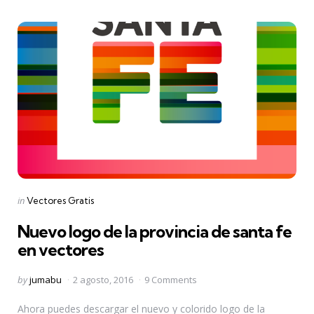
Categories
Posted
in
Vectores Gratis
in
Nuevo logo de la provincia de santa fe
en vectores
Posted
by
jumabu
2 agosto, 2016
9 Comments
by
Ahora puedes descargar el nuevo y colorido logo de la