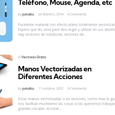
Teléfono, Mouse, Agenda, etc
Posted
by
jumabu
26 febrero, 2014
4 Comments
by
Excelente material con efecto plano totalmente vectoriza
Espero que les sirva para descargar y utilizar en sus diseño
Hay vectores de notebook, vectores de...
Categories
Posted
in
Vectores Gratis
in
Manos Vectorizadas en
Diferentes Acciones
Posted
by
jumabu
11 octubre, 2012
9 Comments
by
Estas manos vectorizadas o en vectores, como mas le gu
nos facilitan muchisimo las cosas si las queremos trabajar
grandes escalas. Al estar...