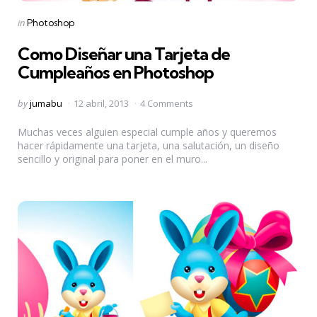
Categories
Posted
in
Photoshop
in
Como Diseñar una Tarjeta de
Cumpleaños en Photoshop
Posted
by
jumabu
12 abril, 2013
4 Comments
by
Muchas veces alguien especial cumple años y queremos
hacer rápidamente una tarjeta, una salutación, un diseño
sencillo y original para poner en el muro...