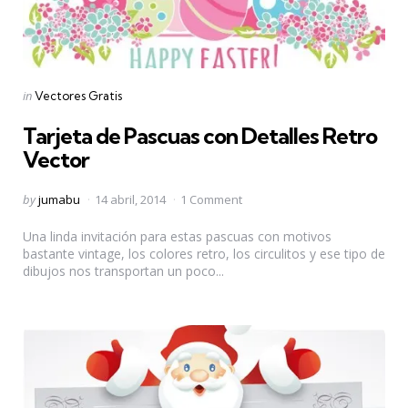
Categories
Posted
in
Vectores Gratis
in
Tarjeta de Pascuas con Detalles Retro
Vector
Posted
by
jumabu
14 abril, 2014
1 Comment
by
Una linda invitación para estas pascuas con motivos
bastante vintage, los colores retro, los circulitos y ese tipo de
dibujos nos transportan un poco...