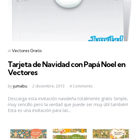
Categories
Posted
in
Vectores Gratis
in
Tarjeta de Navidad con Papá Noel en
Vectores
Posted
by
jumabu
2 diciembre, 2013
4 Comments
by
Descarga esta invitación navideña totalmente gratis Simple,
muy sencillo pero la verdad que puede ser muy útil también!
Esta es una invitación para las...