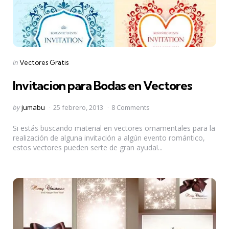
Categories
Posted
in
Vectores Gratis
in
Invitacion para Bodas en Vectores
Posted
by
jumabu
25 febrero, 2013
8 Comments
by
Si estás buscando material en vectores ornamentales para la
realización de alguna invitación a algún evento romántico,
estos vectores pueden serte de gran ayuda!...