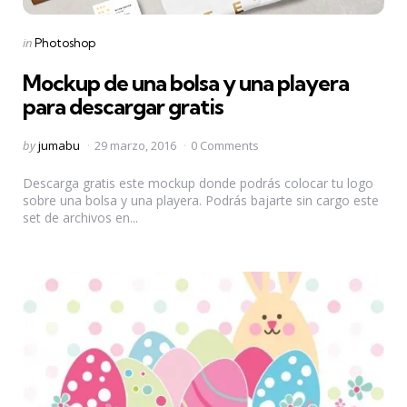
Categories
Posted
in
Photoshop
in
Mockup de una bolsa y una playera
para descargar gratis
Posted
by
jumabu
29 marzo, 2016
0 Comments
by
Descarga gratis este mockup donde podrás colocar tu logo
sobre una bolsa y una playera. Podrás bajarte sin cargo este
set de archivos en...