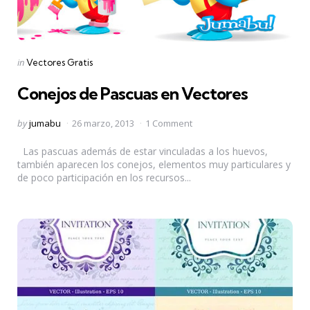
Categories
Posted
in
Vectores Gratis
in
Conejos de Pascuas en Vectores
Posted
by
jumabu
26 marzo, 2013
1 Comment
by
Las pascuas además de estar vinculadas a los huevos,
también aparecen los conejos, elementos muy particulares y
de poco participación en los recursos...