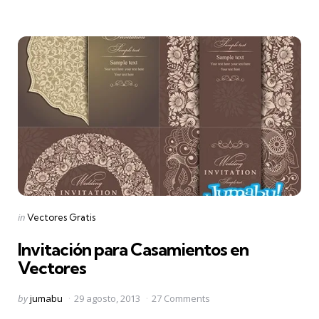
Categories
Posted
in
Vectores Gratis
in
Invitación para Casamientos en
Vectores
Posted
by
jumabu
29 agosto, 2013
27 Comments
by