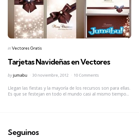
Categories
Posted
in
Vectores Gratis
in
Tarjetas Navideñas en Vectores
Posted
by
jumabu
30 noviembre, 2012
10 Comments
by
Llegan las fiestas y la mayoría de los recursos son para ellas.
Es que se festejan en todo el mundo casi al mismo tiempo...
Seguinos