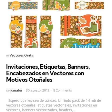
Categories
Posted
in
Vectores Gratis
in
Invitaciones, Etiquetas, Banners,
Encabezados en Vectores con
Motivos Otoñales
Posted
by
jumabu
30 agosto, 2013
8 Comments
by
Espero que les sea de utilidad. Un lindo pack de 14 mb de
vectores otoñales, etiquetas vectoriales, invitaciones en
vectores, banners vectorizados, headers,...