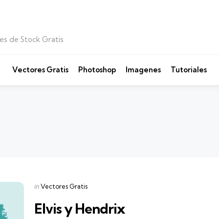
es de Stock Gratis
Vectores Gratis
Photoshop
Imagenes
Tutoriales
Categories
Posted
in
Vectores Gratis
in
Elvis y Hendrix