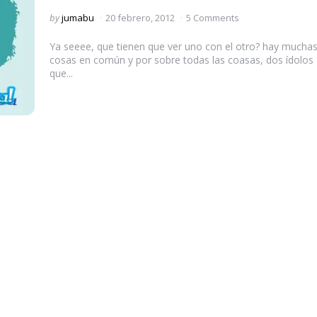
Posted
by
jumabu
20 febrero, 2012
5 Comments
by
Ya seeee, que tienen que ver uno con el otro? hay mucha
cosas en común y por sobre todas las coasas, dos ídolos
que...