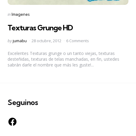
Categories
Posted
in
Imagenes
in
Texturas Grunge HD
Posted
by
jumabu
28 octubre, 2012
6 Comments
by
Excelentes Texturas grunge o un tanto viejas, texturas
desteñidas, texturas de telas manchadas, en fin, ustedes
sabrán darle el nombre que más les guste!...
Seguinos
Facebook