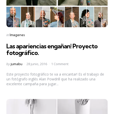
Categories
Posted
in
Imagenes
in
Las apariencias engañan! Proyecto
fotográfico.
Posted
by
jumabu
28 junio, 2016
1 Comment
by
Este proyecto fotográfico te va a encantar! Es el trabajo de
un fotógrafo inglés Alan Powdrill que ha realizado una
excelente campaña para jugar...