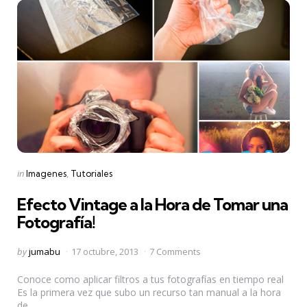
Categories
Posted
in
Imagenes
Tutoriales
in
Efecto Vintage a la Hora de Tomar una
Fotografía!
Posted
by
jumabu
17 octubre, 2013
7 Comments
by
Conoce como aplicar filtros a tus fotografías en tiempo real
Es la primera vez que subo un recurso tan manual a la hora
de...