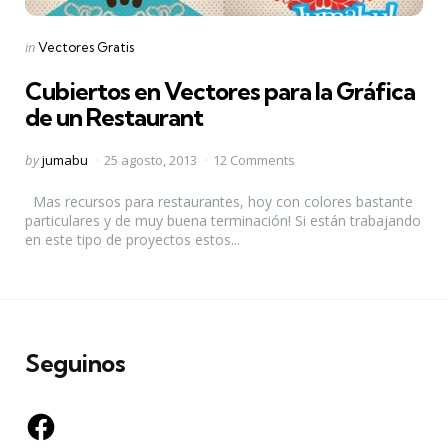
Categories
Posted
in
Vectores Gratis
in
Cubiertos en Vectores para la Gráfica
de un Restaurant
Posted
by
jumabu
25 agosto, 2013
12 Comments
by
Mas recursos para restaurantes, hoy con colores bastante
particulares y de muy buena terminación! Si están trabajando
en este tipo de proyectos estos...
Seguinos
Facebook