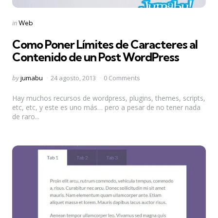
Categories
Posted
in
Web
in
Como Poner Límites de Caracteres al
Contenido de un Post WordPress
Posted
by
jumabu
24 agosto, 2013
0 Comments
by
Hay muchos recursos de wordpress, plugins, themes, scripts,
etc, etc, y este es uno más… pero a pesar de no tener nada
de raro...