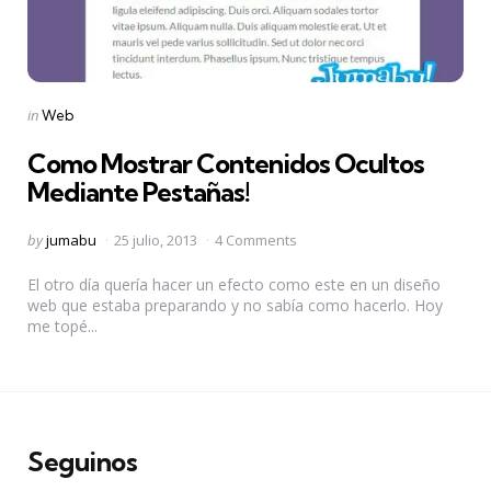
Categories
Posted
in
Web
in
Como Mostrar Contenidos Ocultos
Mediante Pestañas!
Posted
by
jumabu
25 julio, 2013
4 Comments
by
El otro día quería hacer un efecto como este en un diseño
web que estaba preparando y no sabía como hacerlo. Hoy
me topé...
Seguinos