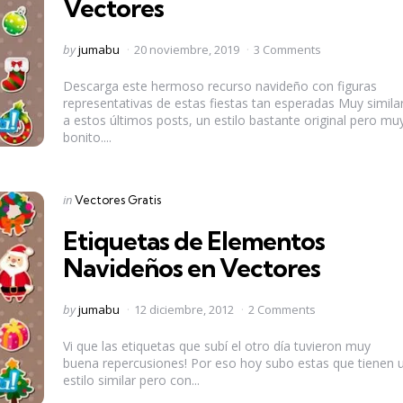
Vectores
Posted
by
jumabu
20 noviembre, 2019
3 Comments
by
Descarga este hermoso recurso navideño con figuras
representativas de estas fiestas tan esperadas Muy simila
a estos últimos posts, un estilo bastante original pero mu
bonito....
Categories
Posted
in
Vectores Gratis
in
Etiquetas de Elementos
Navideños en Vectores
Posted
by
jumabu
12 diciembre, 2012
2 Comments
by
Vi que las etiquetas que subí el otro día tuvieron muy
buena repercusiones! Por eso hoy subo estas que tienen 
estilo similar pero con...