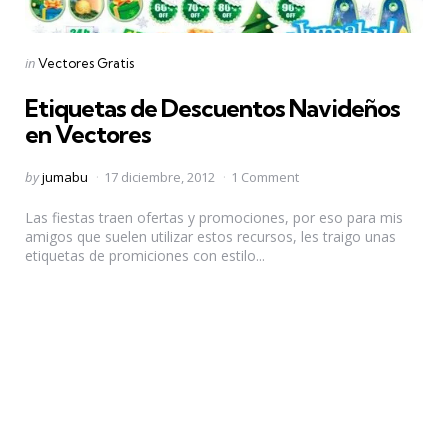
Categories
Posted
in
Vectores Gratis
in
Etiquetas de Descuentos Navideños
en Vectores
Posted
by
jumabu
17 diciembre, 2012
1 Comment
by
Las fiestas traen ofertas y promociones, por eso para mis
amigos que suelen utilizar estos recursos, les traigo unas
etiquetas de promiciones con estilo...