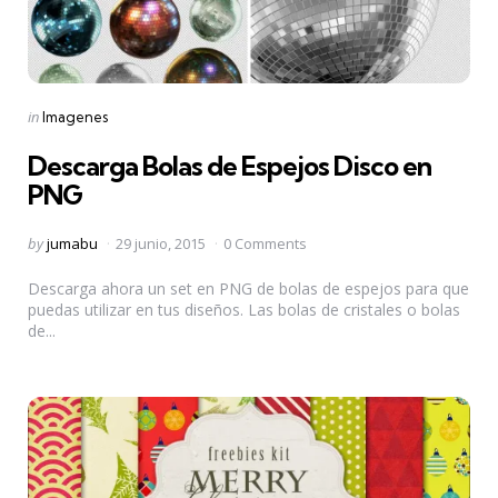
Categories
Posted
in
Imagenes
in
Descarga Bolas de Espejos Disco en
PNG
Posted
by
jumabu
29 junio, 2015
0 Comments
by
Descarga ahora un set en PNG de bolas de espejos para que
puedas utilizar en tus diseños. Las bolas de cristales o bolas
de...