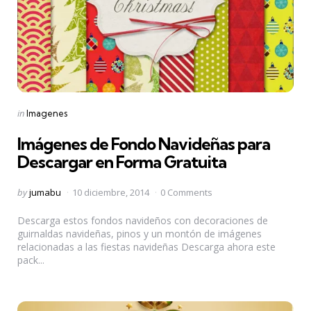
Categories
Posted
in
Imagenes
in
Imágenes de Fondo Navideñas para
Descargar en Forma Gratuita
Posted
by
jumabu
10 diciembre, 2014
0 Comments
by
Descarga estos fondos navideños con decoraciones de
guirnaldas navideñas, pinos y un montón de imágenes
relacionadas a las fiestas navideñas Descarga ahora este
pack...