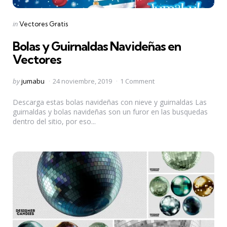
Categories
Posted
in
Vectores Gratis
in
Bolas y Guirnaldas Navideñas en
Vectores
Posted
by
jumabu
24 noviembre, 2019
1 Comment
by
Descarga estas bolas navideñas con nieve y guirnaldas Las
guirnaldas y bolas navideñas son un furor en las busquedas
dentro del sitio, por eso...