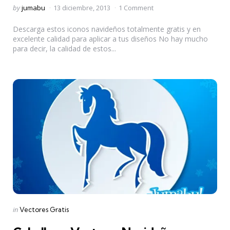
Posted
by
jumabu
13 diciembre, 2013
1 Comment
by
Descarga estos iconos navideños totalmente gratis y en
excelente calidad para aplicar a tus diseños No hay mucho
para decir, la calidad de estos...
Categories
Posted
in
Vectores Gratis
in