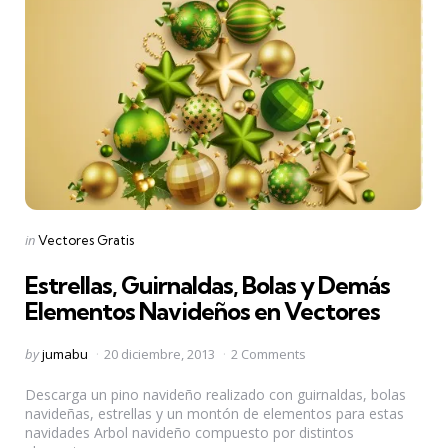
Categories
Posted
in
Vectores Gratis
in
Estrellas, Guirnaldas, Bolas y Demás
Elementos Navideños en Vectores
Posted
by
jumabu
20 diciembre, 2013
2 Comments
by
Descarga un pino navideño realizado con guirnaldas, bolas
navideñas, estrellas y un montón de elementos para estas
navidades Arbol navideño compuesto por distintos