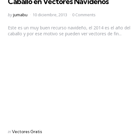
Caballo en Vectores Navideños
Posted
by
jumabu
10 diciembre, 2013
0 Comments
by
Este es un muy buen recurso navideño, el 2014 es el año del
caballo y por ese motivo se pueden ver vectores de fin...
Categories
Posted
in
Vectores Gratis
in