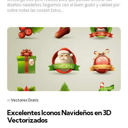
diseños navideños Seguimos con el buen gusto y calidad por
sobre todas las cosas!! Estos...
Categories
Posted
in
Vectores Gratis
in
Excelentes Iconos Navideños en 3D
Vectorizados