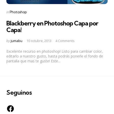
Categories
Posted
in
Photoshop
in
Blackberry en Photoshop Capa por
Capa!
Posted
by
jumabu
10 octubre, 2013
4 Comments
by
Excelente recurso en photoshop! Listo para cambiar color,
editarlo a nuestro gusto, hasta podrás ponerle el fondo de
pantalla que mas te guste! Este...
Seguinos
Facebook