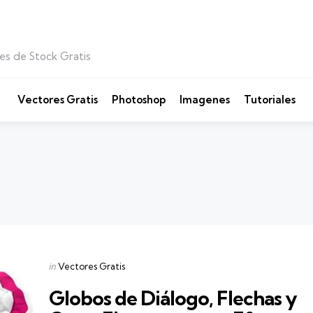
es de Stock Gratis
Vectores Gratis
Photoshop
Imagenes
Tutoriales
Categories
Posted
in
Vectores Gratis
in
Globos de Diálogo, Flechas y