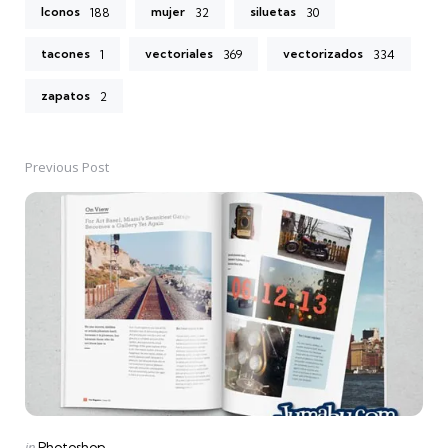
Iconos
mujer
siluetas
188
32
30
tacones
vectoriales
vectorizados
1
369
334
zapatos
2
Previous Post
Post
navigation
Posted
in
Photoshop