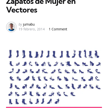
Zapatos de Mujer en
Vectores
Posted
by
jumabu
19 febrero, 2014
1 Comment
by