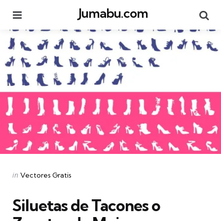
Jumabu.com
Menu
Se
Categories
Posted
in
Vectores Gratis
in
Siluetas de Tacones o