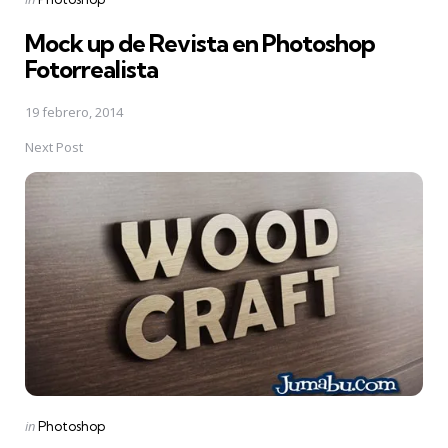
in
Mock up de Revista en Photoshop
Fotorrealista
19 febrero, 2014
Next Post
Posted
in
Photoshop
in