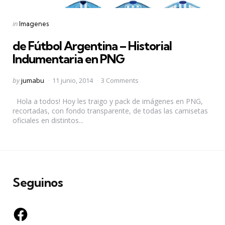
Categories
Posted
in
Imagenes
in
de Fútbol Argentina – Historial
Indumentaria en PNG
Posted
by
jumabu
11 junio, 2014
3 Comments
by
Hola a todos! Hoy les traigo y pack de imágenes en PNG,
recortadas, con fondo transparente, de todas las camisetas
oficiales en distintos...
Seguinos
Facebook