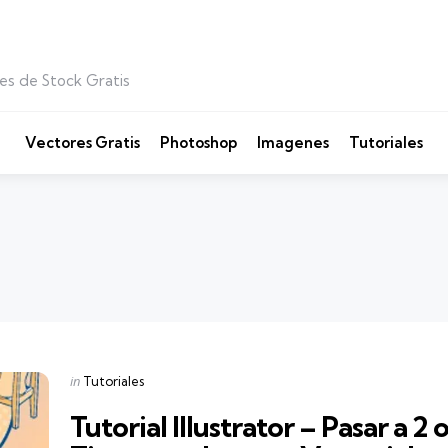
es de Stock Gratis
Vectores Gratis
Photoshop
Imagenes
Tutoriales
Categories
Posted
in
Tutoriales
in
Tutorial Illustrator – Pasar a 2 o