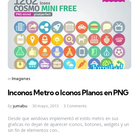
Categories
Posted
in
Imagenes
in
Inconos Metro o Iconos Planos en PNG
Posted
by
jumabu
30 mayo, 2013
3 Comments
by
Desde que windows implementó el estilo metro en sus
graficas no dejan de aparecer iconos, botones, widgets y un
sin fin de elementos con...