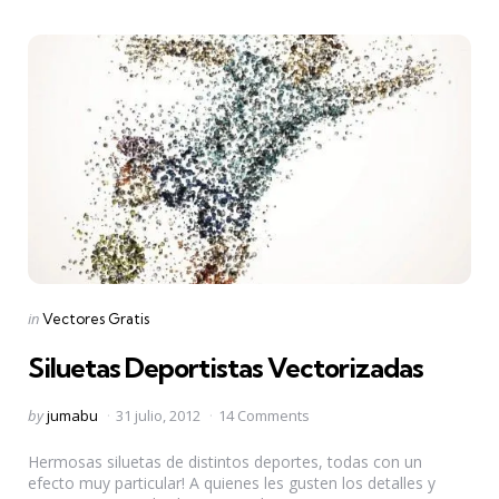
Categories
Posted
in
Vectores Gratis
in
Siluetas Deportistas Vectorizadas
Posted
by
jumabu
31 julio, 2012
14 Comments
by
Hermosas siluetas de distintos deportes, todas con un
efecto muy particular! A quienes les gusten los detalles y