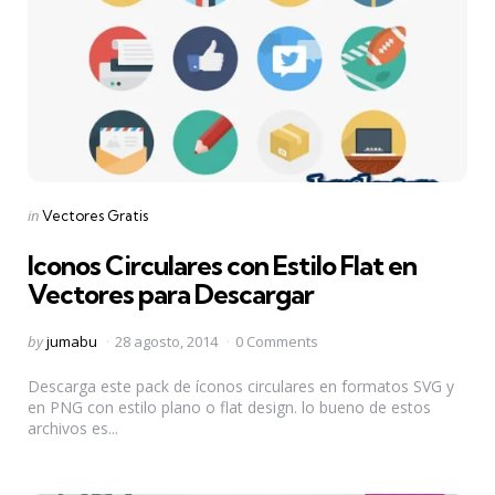
Categories
Posted
in
Vectores Gratis
in
Iconos Circulares con Estilo Flat en
Vectores para Descargar
Posted
by
jumabu
28 agosto, 2014
0 Comments
by
Descarga este pack de íconos circulares en formatos SVG y
en PNG con estilo plano o flat design. lo bueno de estos
archivos es...