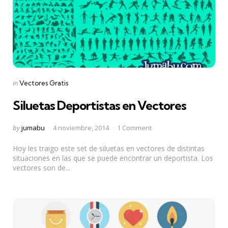
Categories
Posted
in
Vectores Gratis
in
Siluetas Deportistas en Vectores
Posted
by
jumabu
4 noviembre, 2014
1 Comment
by
Hoy les traigo este set de siluetas en vectores de distintas
situaciones en las que se puede encontrar un deportista. Los
vectores son de...