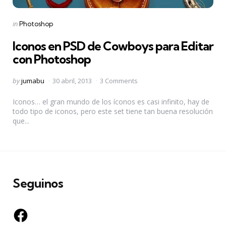
Categories
Posted
in
Photoshop
in
Iconos en PSD de Cowboys para Editar
con Photoshop
Posted
by
jumabu
30 abril, 2013
3 Comments
by
Iconos… el gran mundo de los íconos es casi infinito, hay de
todo tipo de iconos, pero este set tiene tan buena resolución
que...
Seguinos
Facebook