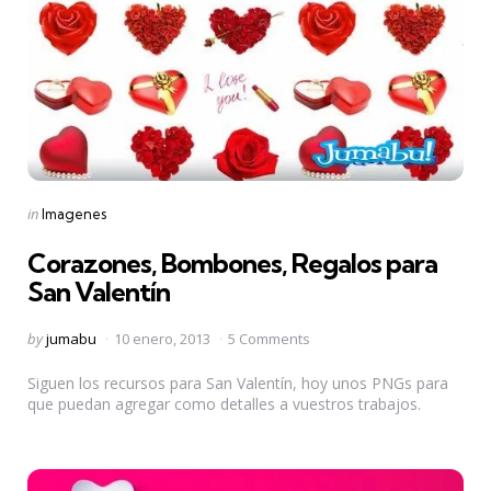
Categories
Posted
in
Imagenes
in
Corazones, Bombones, Regalos para
San Valentín
Posted
by
jumabu
10 enero, 2013
5 Comments
by
Siguen los recursos para San Valentín, hoy unos PNGs para
que puedan agregar como detalles a vuestros trabajos.