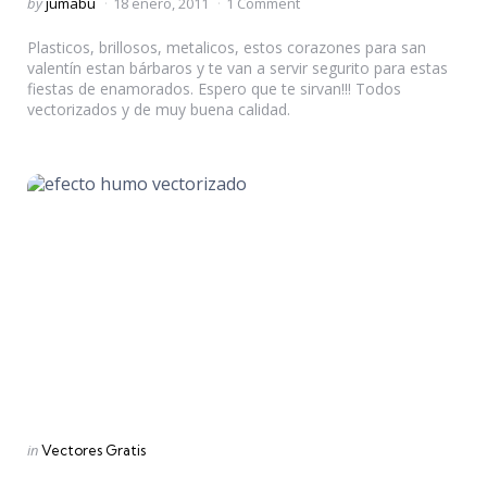
Posted
by
jumabu
18 enero, 2011
1 Comment
by
Plasticos, brillosos, metalicos, estos corazones para san
valentín estan bárbaros y te van a servir segurito para estas
fiestas de enamorados. Espero que te sirvan!!! Todos
vectorizados y de muy buena calidad.
Categories
Posted
in
Vectores Gratis
in