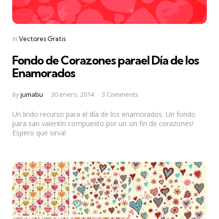
Categories
Posted
in
Vectores Gratis
in
Fondo de Corazones parael Día de los
Enamorados
Posted
by
jumabu
30 enero, 2014
3 Comments
by
Un lindo recurso para el día de los enamorados. Un fondo
para san valentín compuesto por un sin fin de corazones!
Espero que sirva!