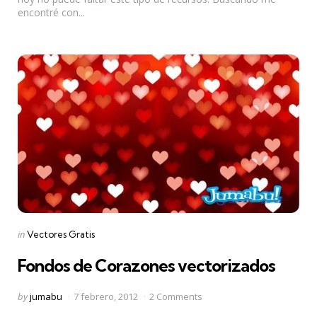
encontré con...
Categories
Posted
in
Vectores Gratis
in
Fondos de Corazones vectorizados
Posted
by
jumabu
7 febrero, 2012
2 Comments
by