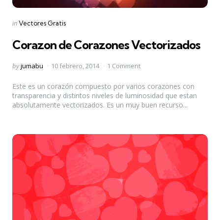
Categories
Posted
in
Vectores Gratis
in
Corazon de Corazones Vectorizados
Posted
by
jumabu
10 febrero, 2014
1 Comment
by
Este es un corazón compuesto por varios corazones con
transparencia y distintos niveles de luminosidad que estan
absolutamente vectorizados. Es un muy buen recurso...