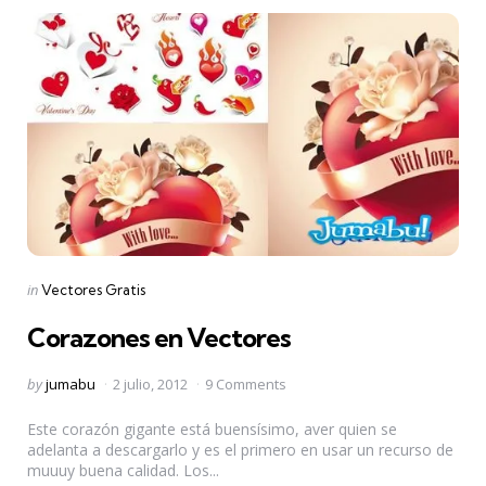
Categories
Posted
in
Vectores Gratis
in
Corazones en Vectores
Posted
by
jumabu
2 julio, 2012
9 Comments
by
Este corazón gigante está buensísimo, aver quien se
adelanta a descargarlo y es el primero en usar un recurso de
muuuy buena calidad. Los...