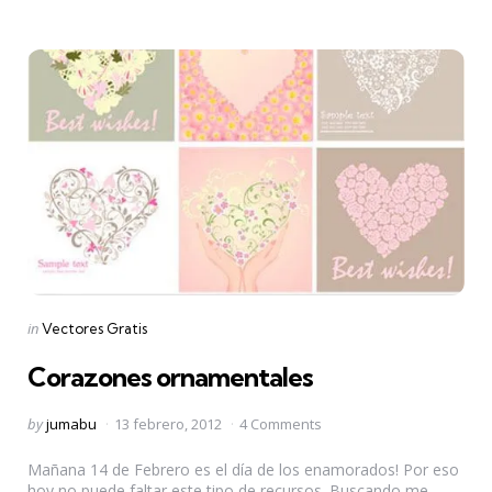
Categories
Posted
in
Vectores Gratis
in
Corazones ornamentales
Posted
by
jumabu
13 febrero, 2012
4 Comments
by
Mañana 14 de Febrero es el día de los enamorados! Por eso
hoy no puede faltar este tipo de recursos. Buscando me