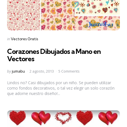
Categories
Posted
in
Vectores Gratis
in
Corazones Dibujados a Mano en
Vectores
Posted
by
jumabu
2 agosto, 2013
5 Comments
by
Lindos no? Casi dibujados por un niño. Se pueden utilizar
como fondos decorativos, o tal vez elegir un solo corazón
que adorne nuestro diseño!...