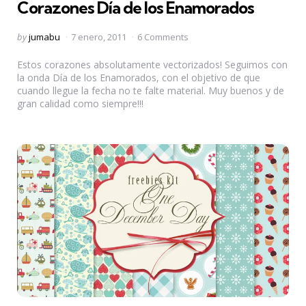
Corazones Día de los Enamorados
Posted
by
jumabu
7 enero, 2011
6 Comments
by
Estos corazones absolutamente vectorizados! Seguimos con
la onda Día de los Enamorados, con el objetivo de que
cuando llegue la fecha no te falte material. Muy buenos y de
gran calidad como siempre!!!