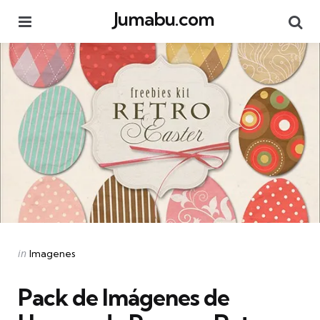
Jumabu.com
Menu
Se
Categories
Posted
in
Imagenes
in
Pack de Imágenes de