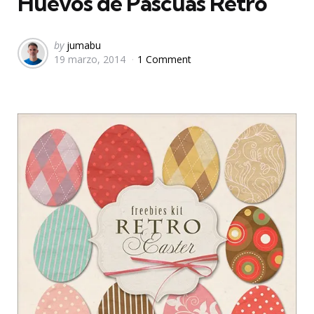
Huevos de Pascuas Retro
Posted
by
jumabu
19 marzo, 2014
1 Comment
by