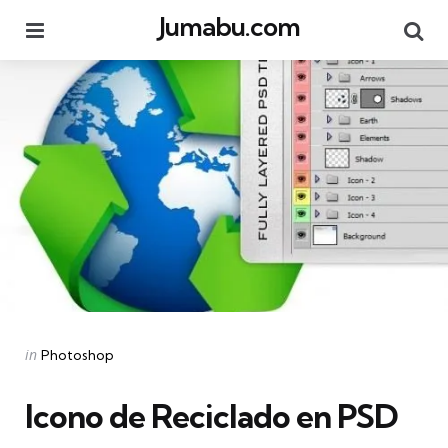
Jumabu.com
Menu
Se
Categories
Posted
in
Photoshop
in
Icono de Reciclado en PSD