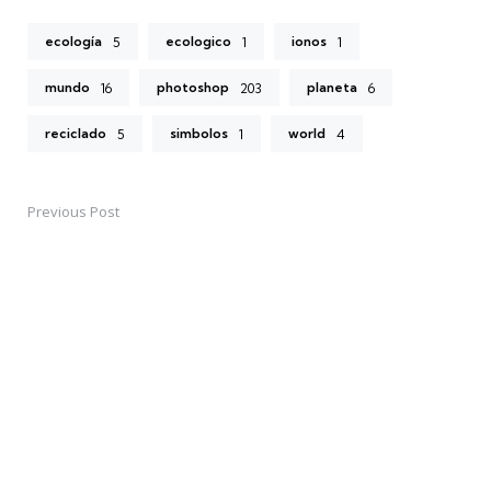
ecología
ecologico
ionos
5
1
1
mundo
photoshop
planeta
16
203
6
reciclado
simbolos
world
5
1
4
Previous Post
Post
navigation