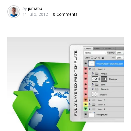
Posted
by
jumabu
11 julio, 2012
0 Comments
by