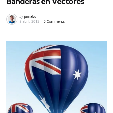
Banderas en Vectores
Posted
by
jumabu
9 abril, 2013
0 Comments
by