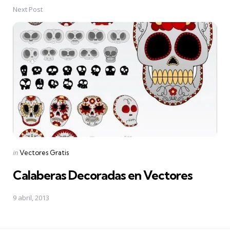
Next Post
Posted
in
Vectores Gratis
in
Calaberas Decoradas en Vectores
9 abril, 2013