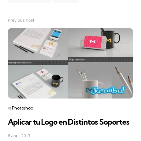
Previous Post
Post
navigation
Posted
in
Photoshop
in
Aplicar tu Logo en Distintos Soportes
8 abril, 2013