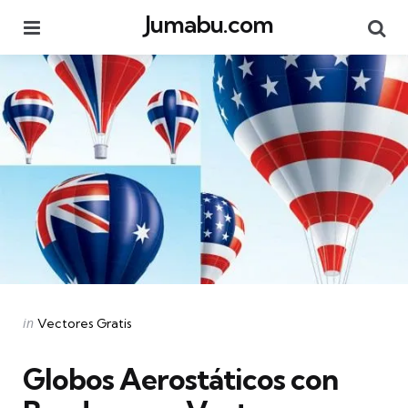
Jumabu.com
Menu
Se
Categories
Posted
in
Vectores Gratis
in
Globos Aerostáticos con