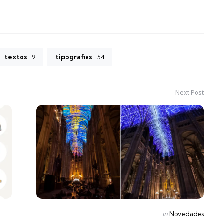
textos
tipografias
9
54
Next Post
Posted
in
Novedades