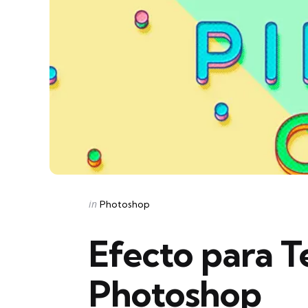
Categories
Posted
in
Photoshop
in
Efecto para T
Photoshop