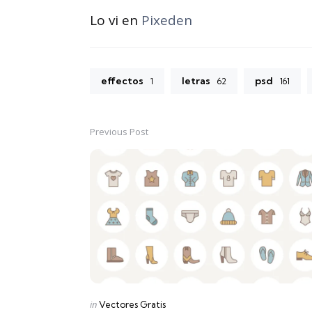
Lo vi en
Pixeden
effectos
letras
psd
1
62
161
Previous Post
Post
navigation
Posted
in
Vectores Gratis