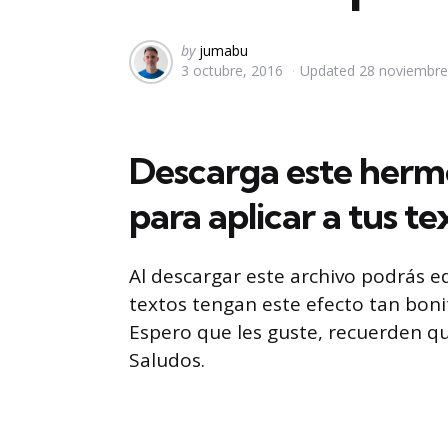
Posted
by
jumabu
3 octubre, 2016
Updated
28 noviembre
by
Descarga este herm
para aplicar a tus te
Al descargar este archivo podrás ed
textos tengan este efecto tan boni
Espero que les guste, recuerden q
Saludos.