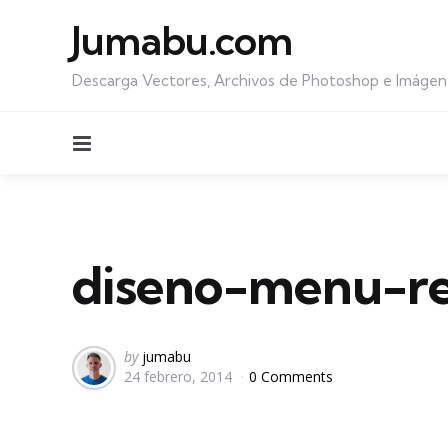
Jumabu.com
Descarga Vectores, Archivos de Photoshop e Imágen
Menu
diseno-menu-re
Posted
by
jumabu
24 febrero, 2014
0 Comments
by