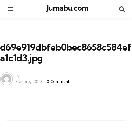
Jumabu.com
Menu
Se
d69e919dbfeb0bec8658c584ef
a1c1d3.jpg
Posted
by
8 enero, 2020
0 Comments
by