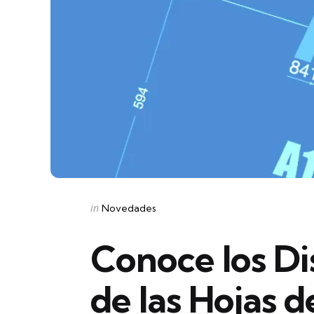
Categories
Posted
in
Novedades
in
Conoce los Di
de las Hojas d