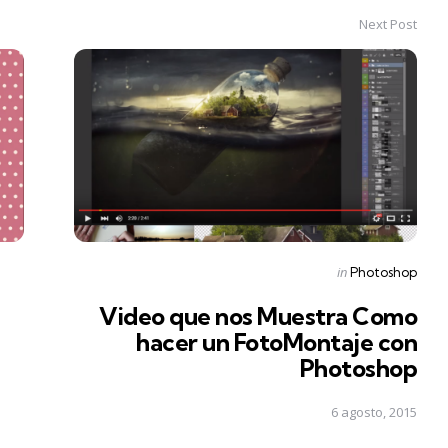
Next Post
Posted
in
Photoshop
in
Video que nos Muestra Como
hacer un FotoMontaje con
Photoshop
6 agosto, 2015