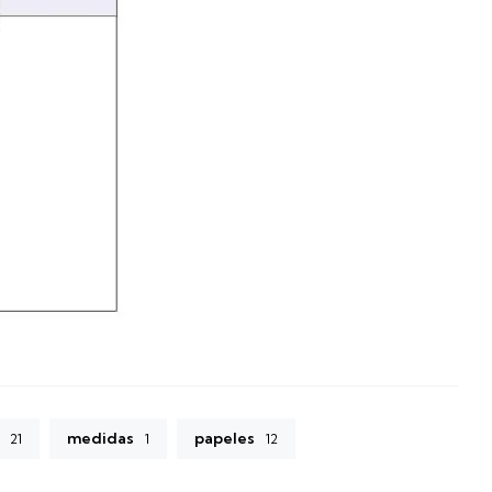
medidas
papeles
21
1
12