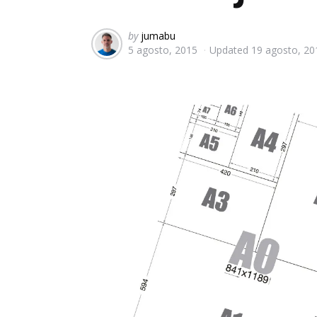
Posted
by
jumabu
5 agosto, 2015
Updated
19 agosto, 20
by