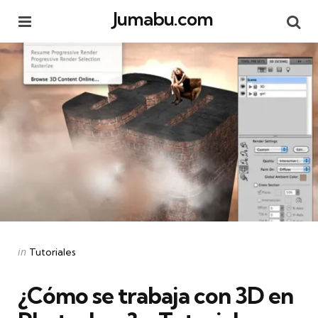
Jumabu.com
Menu
Se
Categories
Posted
in
Tutoriales
in
¿Cómo se trabaja con 3D en