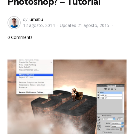
Photoshop? – Tutorial
Posted
by
jumabu
12 agosto, 2014
Updated
21 agosto, 2015
by
0 Comments