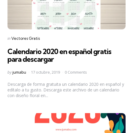
Categories
Posted
in
Vectores Gratis
in
Calendario 2020 en español gratis
para descargar
Posted
by
jumabu
17 octubre, 2019
0 Comments
by
Descarga de forma gratuita un calendario 2020 en español y
edítalo a tu gusto. Descarga este archivo de un calendario
con diseño floral en...