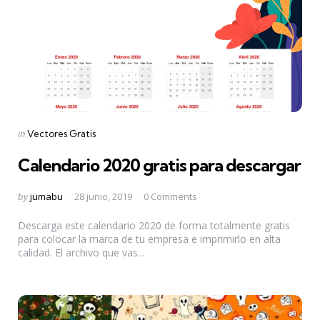
Categories
Posted
in
Vectores Gratis
in
Calendario 2020 gratis para descargar
Posted
by
jumabu
28 junio, 2019
0 Comments
by
Descarga este calendario 2020 de forma totalmente gratis
para colocar la marca de tu empresa e imprimirlo en alta
calidad. El archivo que vas...