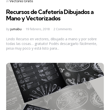
Categories
Posted
in
Vectores Gratis
in
Recursos de Cafetería Dibujados a
Mano y Vectorizados
Posted
by
jumabu
19 febrero, 2018
2 Comments
by
Lindo Recurso en vectores, dibujado a mano y por sobre
todas las cosas… gratuito! Podés descargarlo fácilmente,
pesa muy poco y está listo para...