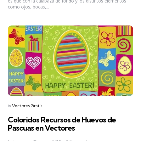
es que con la calabaza de fondo y los distintos elementos
como ojos, bocas,...
Categories
Posted
in
Vectores Gratis
in
Coloridos Recursos de Huevos de
Pascuas en Vectores