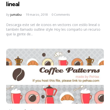
lineal
Posted
by
jumabu
19 marzo, 2018
0 Comments
by
Descarga este set de iconos en vectores con estilo lineal o
también llamado outline style Hoy les comparto un recurso
que la gente de...