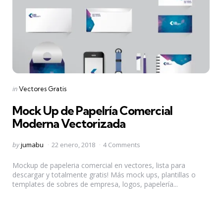
Categories
Posted
in
Vectores Gratis
in
Mock Up de Papelría Comercial
Moderna Vectorizada
Posted
by
jumabu
22 enero, 2018
4 Comments
by
Mockup de papeleria comercial en vectores, lista para
descargar y totalmente gratis! Más mock ups, plantillas o
templates de sobres de empresa, logos, papelería...