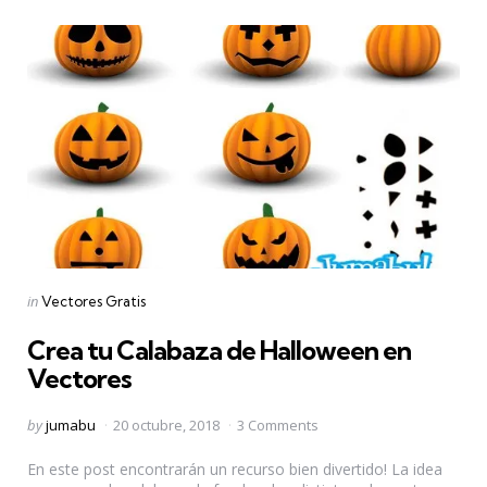
Categories
Posted
in
Vectores Gratis
in
Crea tu Calabaza de Halloween en
Vectores
Posted
by
jumabu
20 octubre, 2018
3 Comments
by
En este post encontrarán un recurso bien divertido! La idea