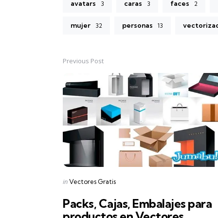
avatars
caras
faces
3
3
2
mujer
personas
vectoriza
32
13
Previous Post
Post
navigation
Posted
in
Vectores Gratis
in
Packs, Cajas, Embalajes para
productos en Vectores