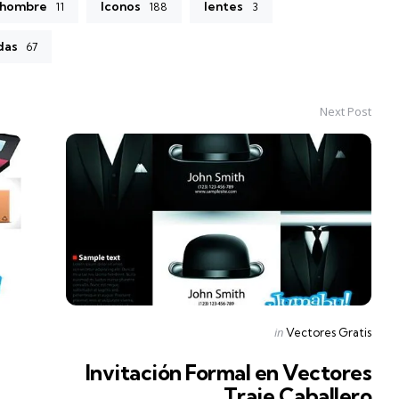
hombre
Iconos
lentes
11
188
3
das
67
Next Post
Posted
in
Vectores Gratis
in
Invitación Formal en Vectores
Traje Caballero