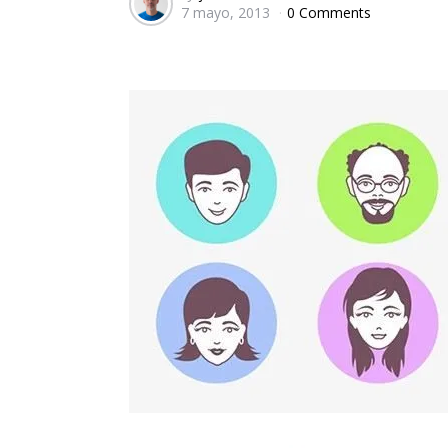
7 mayo, 2013
0 Comments
by