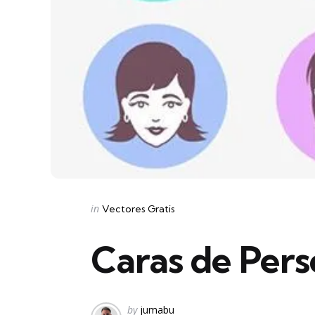
Categories
Posted
in
Vectores Gratis
in
Caras de Pers
Posted
by
jumabu