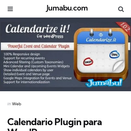
Jumabu.com
Menu
Se
Categories
Posted
in
Web
in
Calendario Plugin para