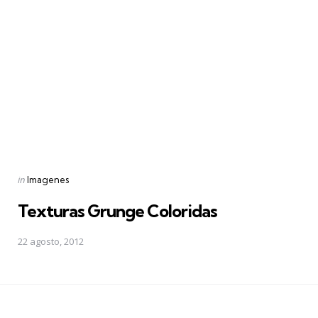
Posted
in
Imagenes
in
Texturas Grunge Coloridas
22 agosto, 2012