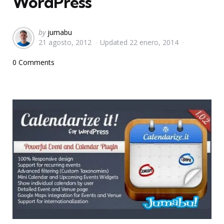
WordPress
Posted
by
jumabu
21 agosto, 2012
Updated
22 enero, 2014
by
0 Comments