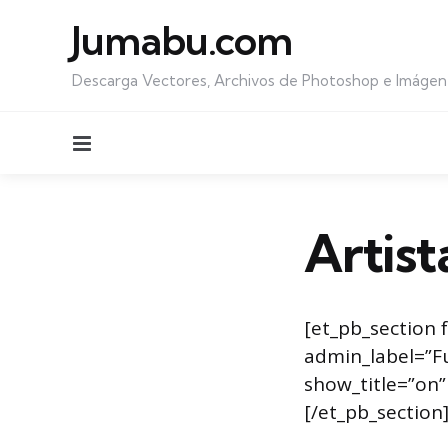
Jumabu.com
Descarga Vectores, Archivos de Photoshop e Imágen
Menu
Artis
[et_pb_section f
admin_label=”Ful
show_title=”on”
[/et_pb_section