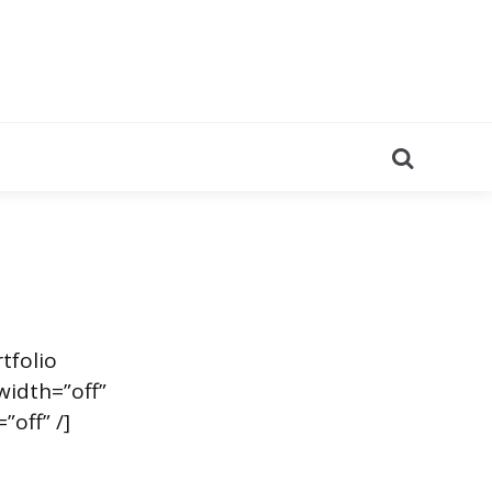
Search
tfolio
width=”off”
off” /]