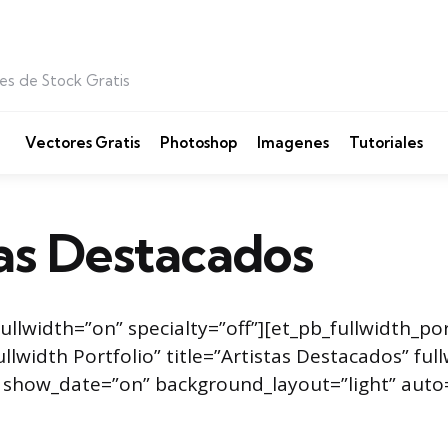
es de Stock Gratis
Vectores Gratis
Photoshop
Imagenes
Tutoriales
tas Destacados
ullwidth=”on” specialty=”off”][et_pb_fullwidth_por
lwidth Portfolio” title=”Artistas Destacados” full
 show_date=”on” background_layout=”light” auto=”
]