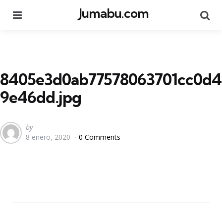
Jumabu.com
Menu
Se
8405e3d0ab77578063701cc0d4
9e46dd.jpg
Posted
by
8 enero, 2020
0 Comments
by