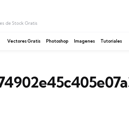
es de Stock Gratis
Vectores Gratis
Photoshop
Imagenes
Tutoriales
74902e45c405e07a