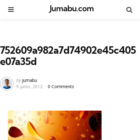
Jumabu.com
Menu
Se
752609a982a7d74902e45c405
e07a35d
Posted
by
jumabu
9 junio, 2012
0 Comments
by