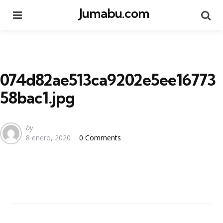
Jumabu.com
Menu
Se
074d82ae513ca9202e5ee16773
58bac1.jpg
Posted
by
8 enero, 2020
0 Comments
by