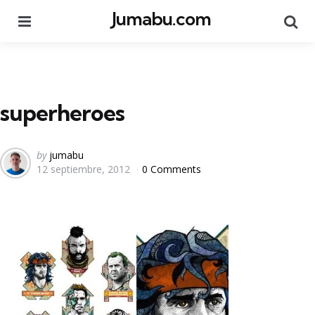
Jumabu.com
Menu
Se
superheroes
Posted
by
jumabu
12 septiembre, 2012
0 Comments
by