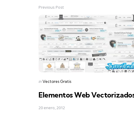
Previous Post
Post
navigation
Posted
in
Vectores Gratis
in
Elementos Web Vectorizado
20 enero, 2012