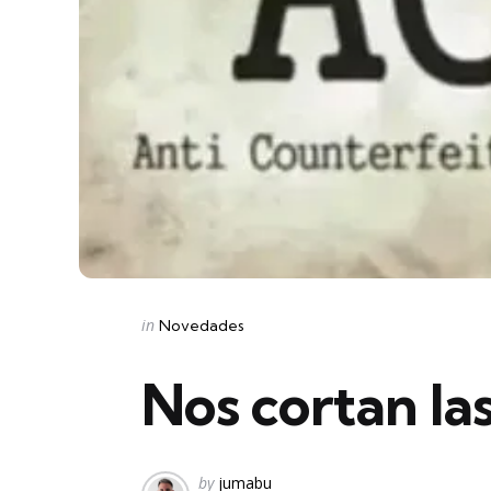
Categories
Posted
in
Novedades
in
Nos cortan la
Posted
by
jumabu