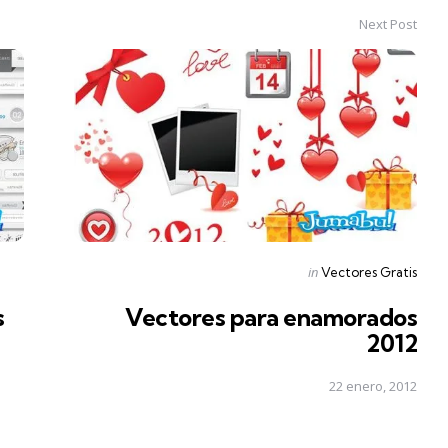
Next Post
Posted
in
Vectores Gratis
in
s
Vectores para enamorados
2012
22 enero, 2012