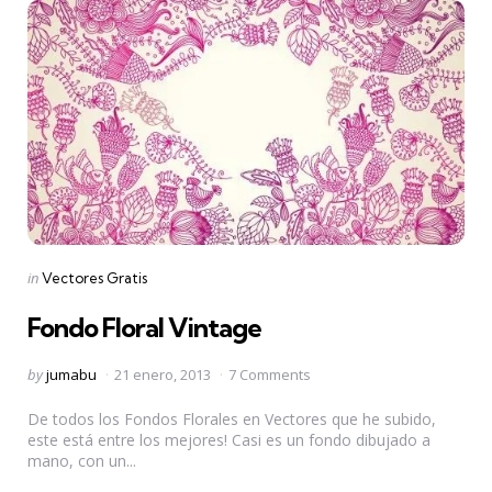
Categories
Posted
in
Vectores Gratis
in
Fondo Floral Vintage
Posted
by
jumabu
21 enero, 2013
7 Comments
by
De todos los Fondos Florales en Vectores que he subido,
este está entre los mejores! Casi es un fondo dibujado a
mano, con un...