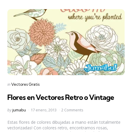
Categories
Posted
in
Vectores Gratis
in
Flores en Vectores Retro o Vintage
Posted
by
jumabu
17 enero, 2013
2 Comments
by
Estas flores de colores dibujadas a mano están totalmente
vectorizadas! Con colores retro, encontramos rosas,