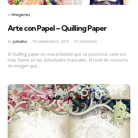
Categories
Posted
in
Imagenes
in
Arte con Papel – Quilling Paper
Posted
by
jumabu
10 septiembre, 2015
0 Comments
by
El Quilling paper es una actividad que se posiciona cada vez
más fuerte en las actividades manuales. El nivel de consumo
de imagen que...