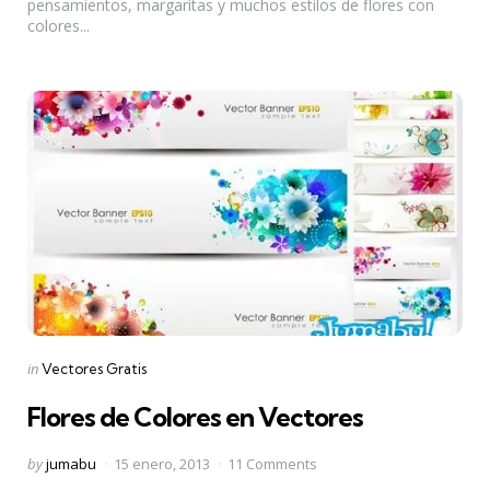
pensamientos, margaritas y muchos estilos de flores con
colores...
Categories
Posted
in
Vectores Gratis
in
Flores de Colores en Vectores
Posted
by
jumabu
15 enero, 2013
11 Comments
by