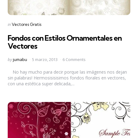
Categories
Posted
in
Vectores Gratis
in
Fondos con Estilos Ornamentales en
Vectores
Posted
by
jumabu
5 marzo, 2013
6 Comments
by
No hay mucho para decir porque las imágenes nos dejan
sin palabras! Hermosisisisimos fondos florales en vectores,
con una estética super delicada,...