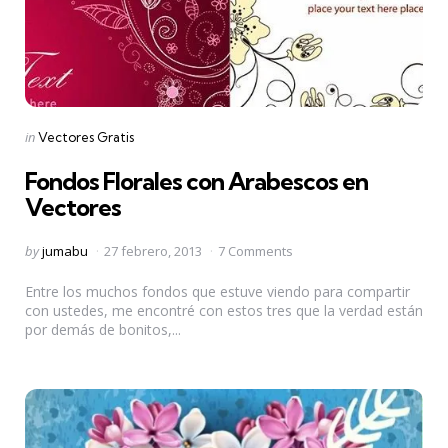
Categories
Posted
in
Vectores Gratis
in
Fondos Florales con Arabescos en
Vectores
Posted
by
jumabu
27 febrero, 2013
7 Comments
by
Entre los muchos fondos que estuve viendo para compartir
con ustedes, me encontré con estos tres que la verdad están
por demás de bonitos,...