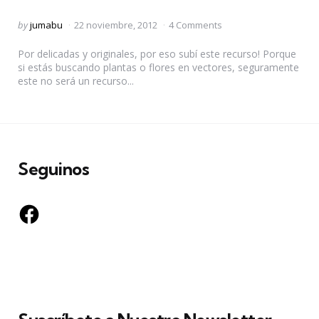
Posted
by
jumabu
22 noviembre, 2012
4 Comments
by
Por delicadas y originales, por eso subí este recurso! Porque
si estás buscando plantas o flores en vectores, seguramente
este no será un recurso...
Seguinos
Facebook