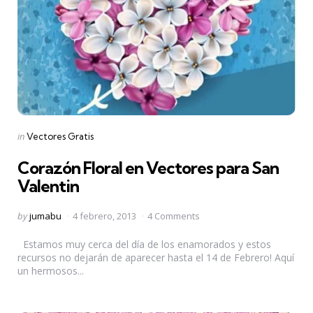
Categories
Posted
in
Vectores Gratis
in
Corazón Floral en Vectores para San
Valentin
Posted
by
jumabu
4 febrero, 2013
4 Comments
by
Estamos muy cerca del día de los enamorados y estos
recursos no dejarán de aparecer hasta el 14 de Febrero! Aquí
un hermosos...